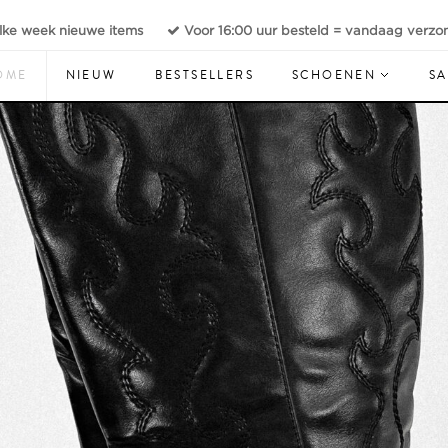
lke week nieuwe items
Voor 16:00 uur besteld = vandaag verzo
OME
NIEUW
BESTSELLERS
SCHOENEN
SA