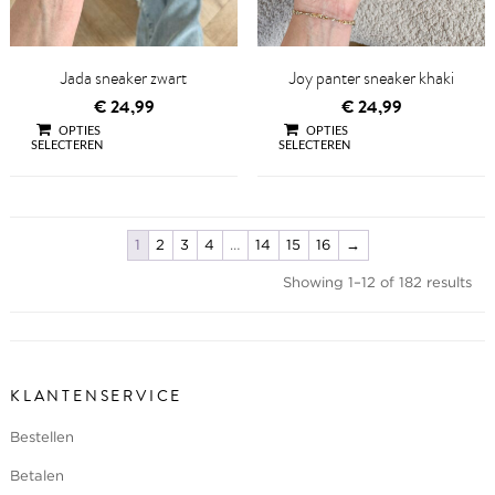
Jada sneaker zwart
Joy panter sneaker khaki
€
24,99
€
24,99
OPTIES
OPTIES
SELECTEREN
SELECTEREN
QUICK VIEW
QUICK VIEW
1
2
3
4
…
14
15
16
→
Showing 1–12 of 182 results
KLANTENSERVICE
Bestellen
Betalen