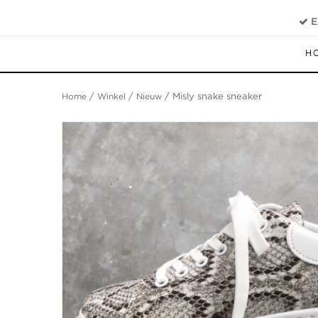
E
H
Home
/
Winkel
/
Nieuw
/ Misly snake sneaker