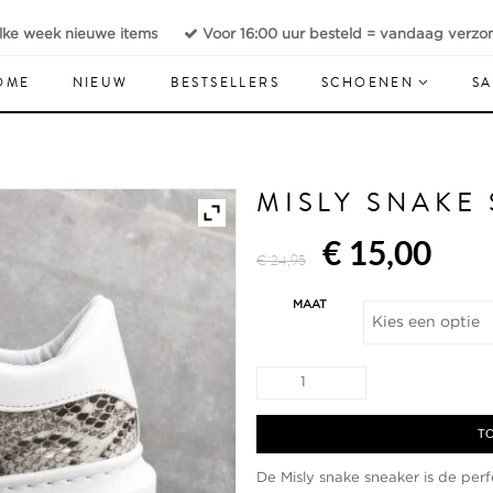
lke week nieuwe items
Voor 16:00 uur besteld = vandaag verzo
OME
NIEUW
BESTSELLERS
SCHOENEN
SA
MISLY SNAKE
Oorspronkeli
Hui
€
15,00
€
24,95
prijs
prij
MAAT
was:
is:
Misly
€ 24,95.
€ 1
snake
sneaker
aantal
TO
De Misly snake sneaker is de pe