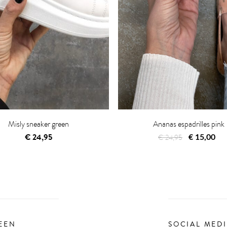
Misly sneaker green
Ananas espadrilles pink
Oorspronkeli
Hu
€
24,95
€
24,95
€
15,00
prijs
pr
was:
is:
€ 24,95.
€ 
EEN
SOCIAL MED