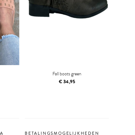
Fall boots green
jke
idige
€
34,95
ijs
15,00.
IA
BETALINGSMOGELIJKHEDEN