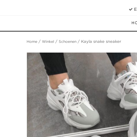
E
H
Home
/
Winkel
/
Schoenen
/ Kayla snake sneaker