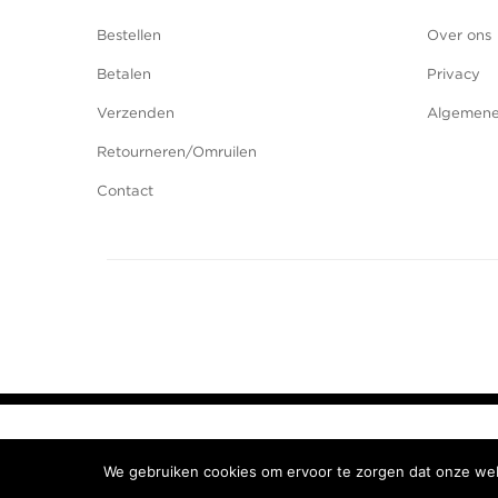
Bestellen
Over ons
Betalen
Privacy
Verzenden
Algemene
Retourneren/Omruilen
Contact
We gebruiken cookies om ervoor te zorgen dat onze webs