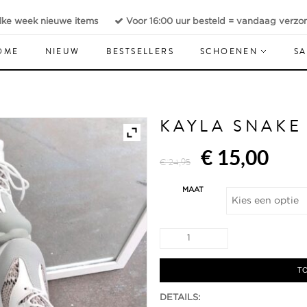
lke week nieuwe items
Voor 16:00 uur besteld = vandaag verzo
OME
NIEUW
BESTSELLERS
SCHOENEN
SA
KAYLA SNAKE
Oorspronkeli
Hui
€
15,00
€
24,95
prijs
prij
MAAT
was:
is:
Kayla
€ 24,95.
€ 1
snake
sneaker
aantal
TO
DETAILS: