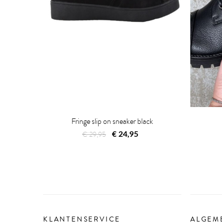
Fringe slip on sneaker black
Oorspronkelijke
Huidige
€
29,95
€
24,95
prijs
prijs
was:
is:
€ 29,95.
€ 24,95.
KLANTENSERVICE
ALGEM