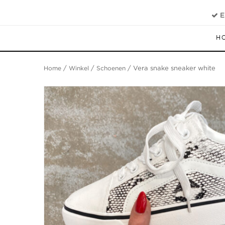
E
H
Home
/
Winkel
/
Schoenen
/ Vera snake sneaker white