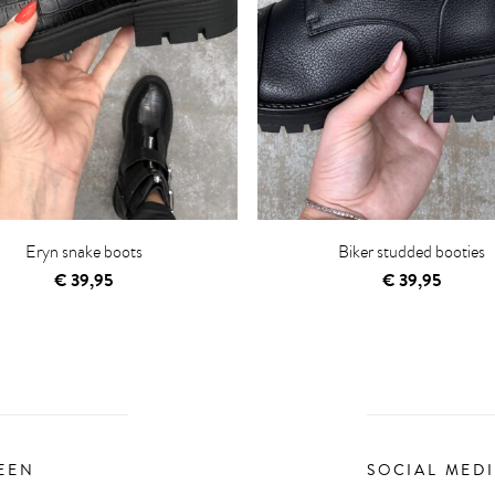
Eryn snake boots
Biker studded booties
€
39,95
€
39,95
EEN
SOCIAL MED