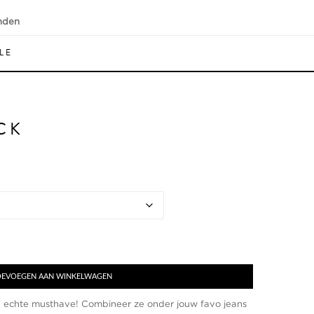
nden
LE
CK
EVOEGEN AAN WINKELWAGEN
en echte musthave! Combineer ze onder jouw favo jeans