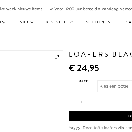
lke week nieuwe items
Voor 16:00 uur besteld = vandaag verzo
OME
NIEUW
BESTSELLERS
SCHOENEN
SA
LOAFERS BLA
€
24,95
MAAT
Loafers
black
aantal
TO
Yayyy! Deze toffe loafers zijn e