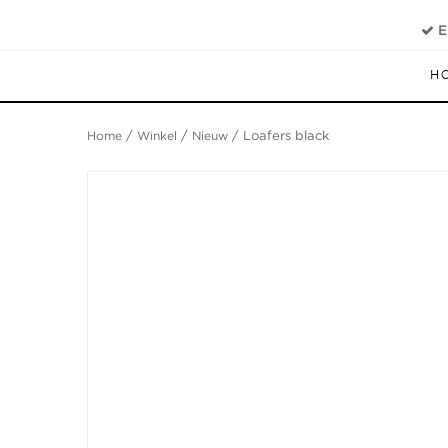
E
H
Home
/
Winkel
/
Nieuw
/ Loafers black