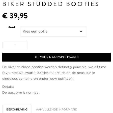
BIKER STUDDED BOOTIES
€
39,95
MAAT
Biker
studded
booties
aantal
TOEVOEGEN AAN WINKELWAGEN
De biker studded booties worden definetly jouw nieuwe all-time
favourite! De zwarte laarsjes met studs op de neus kun je
eindeloos combineren onder jouw outfits ;-)!
Details:
De pasvorm is normaal.
BESCHRIJVING
AANVULLENDE INFORMATIE