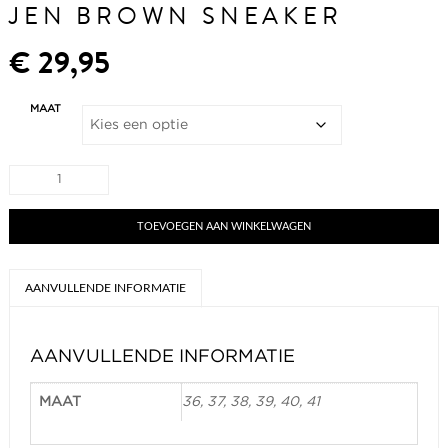
JEN BROWN SNEAKER
€
29,95
MAAT
Jen
brown
sneaker
aantal
TOEVOEGEN AAN WINKELWAGEN
AANVULLENDE INFORMATIE
AANVULLENDE INFORMATIE
MAAT
36, 37, 38, 39, 40, 41